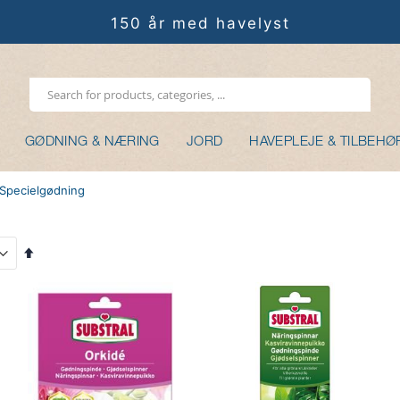
150 år med havelyst
GØDNING & NÆRING
JORD
HAVEPLEJE & TILBEHØ
Specielgødning
Faldende
orden