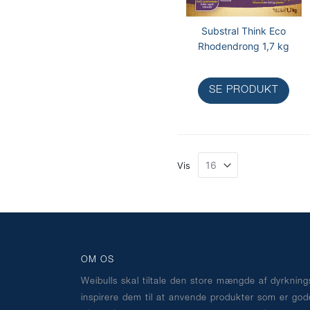
Substral Think Eco
Rhodendrong 1,7 kg
SE PRODUKT
Vis
OM OS
Weibulls skal tiltale den store mængde af dyrknin
inspirere dem til at anvende produkter som er god