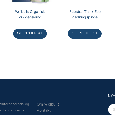
Weibulls Organisk
Substral Think Eco
orkidénæring
gødningspinde
SE PRODUKT
SE PRODUKT
NY
gsinteresserede og
Om Weibulls
Tilm
e for naturen –
Kontakt
dig