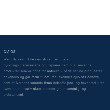
OM OS
Weibulls skal tiltale den store mængde af
dyrkningsinteresserede og inspirere dem til at anvende
produkter som er gode for naturen – både når de produceres,
anvendes og går retur til naturen. Weibulls ejes af Econova,
som er Nordens ledende firma indenfor jord- og haveprodukter
samt en innovativ aktør indenfor genanvendeligt og
biobrændsel.