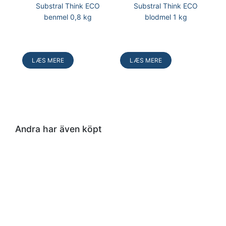
Substral Think ECO
Substral Think ECO
benmel 0,8 kg
blodmel 1 kg
Læg
Læg
i
i
kurv
kurv
LÆS MERE
LÆS MERE
Andra har även köpt