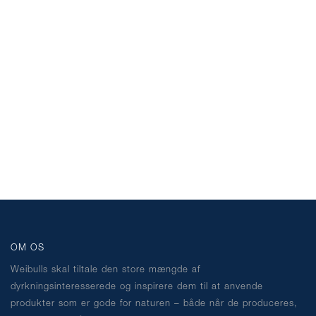
OM OS
Weibulls skal tiltale den store mængde af
dyrkningsinteresserede og inspirere dem til at anvende
produkter som er gode for naturen – både når de produceres,