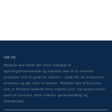
OM OS
Weibulls skal tiltale den store mængde af
dyrkningsinteresserede og inspirere dem til at anvende
produkter som er gode for naturen – både når de produceres,
anvendes og går retur til naturen. Weibulls ejes af Econova,
som er Nordens ledende firma indenfor jord- og haveprodukter
samt en innovativ aktør indenfor genanvendeligt og
biobrændsel.