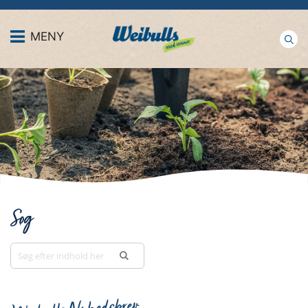
MENY
Søg
SØG