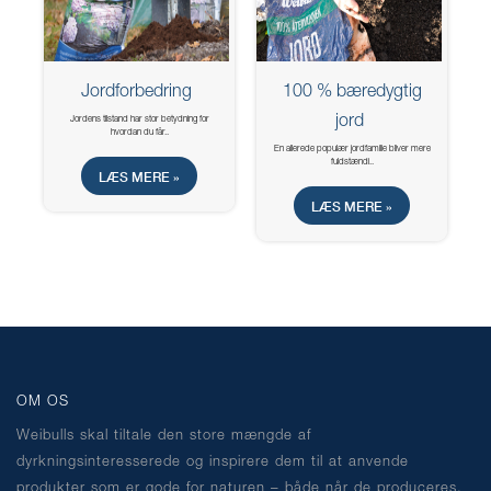
Jordforbedring
100 % bæredygtig
jord
Jordens tilstand har stor betydning for
hvordan du får..
En allerede populær jordfamilie bliver mere
fuldstændi..
LÆS MERE »
LÆS MERE »
OM OS
Weibulls skal tiltale den store mængde af
dyrkningsinteresserede og inspirere dem til at anvende
produkter som er gode for naturen – både når de produceres,