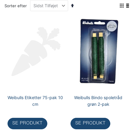
Faldende
Vis
Sorter efter
orden
som
Gitter
Lis
Weibulls Etiketter 75-pak 10
Weibulls Bindo spoletråd
cm
grøn 2-pak
SE PRODUKT
SE PRODUKT