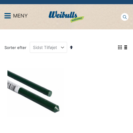
MENY
Faldende
Vis
Sorter efter
orden
som
Gitter
Lis