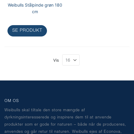
Weibulls Stålpinde grøn 180
cm
SE PRODUKT
Vis
OM OS
Weibulls skal tiltale den store mængde af
dyrkningsinteresserede og inspirere dem til at anvende
produkter som er gode for naturen – både når de produceres,
anvendes og går retur til naturen. Weibulls ejes af Econova,