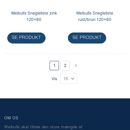
Weibulls Snegleliste zink
Weibulls Snegleliste
120x80
rust/brun 120x80
SE PRODUKT
SE PRODUKT
Side
Du læser i øjeblikket side
Side
Side
Videre
1
2
Vis
OM OS
Weibulls skal tiltale den store mængde af