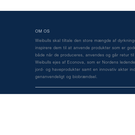
OM OS
Weibulls skal tiltale den store mængde af dyrknin
inspirere dem til at anvende produkter som er god
både når de produceres, anvendes og går retur til
Weibulls ejes af Econova, som er Nordens ledende
jord- og haveprodukter samt en innovativ aktør in
genanvendeligt og biobrændsel.
ADRESSE
Tonsbakken 16
2740 Skovlunde
Tlf. 44 92 75 00
Mail adresse: kundeservice@weibulls.dk