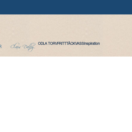
Claus Dalby
ODLA TORVFRITT
TÄCKVASS
Inspiration
R