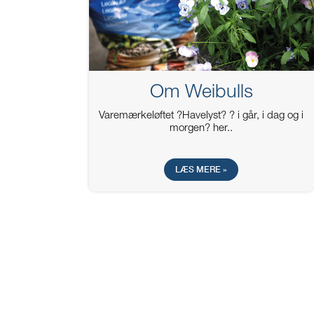
Om Weibulls
Varemærkeløftet ?Havelyst? ? i går, i dag og i
morgen? her..
LÆS MERE »