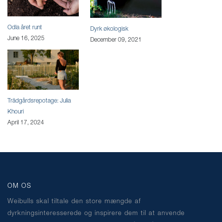
Odla året runt
Dyrk økologisk
June 16, 2025
December 09, 2021
Trädgårdsrepotage: Julia
Khouri
April 17, 2024
OM OS
Weibulls skal tiltale den store mængde af
dyrkningsinteresserede og inspirere dem til at anvende