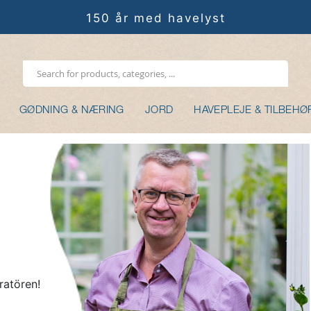
150 år med havelyst
GØDNING & NÆRING
JORD
HAVEPLEJE & TILBEHØ
ratören!