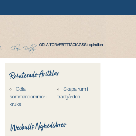
Claus Dalby
ODLA TORVFRITT
TÄCKVASS
Inspiration
R
Relaterade Aritklar
Odla
Skapa rum i
sommarblommor i
trädgården
kruka
Weibulls Nyhedsbrev