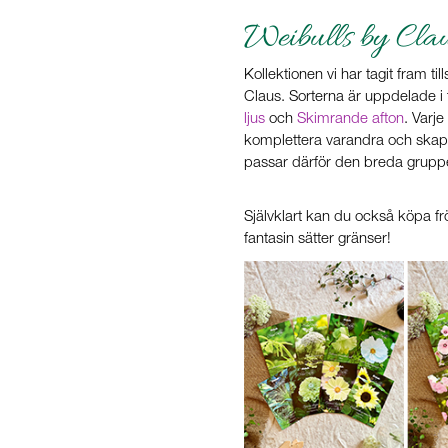
Weibulls by Cla
Kollektionen vi har tagit fram t
Claus. Sorterna är uppdelade i 
ljus
och
Skimrande afton
. Varj
komplettera varandra och skapa 
passar därför den breda gruppe
Självklart kan du också köpa f
fantasin sätter gränser!