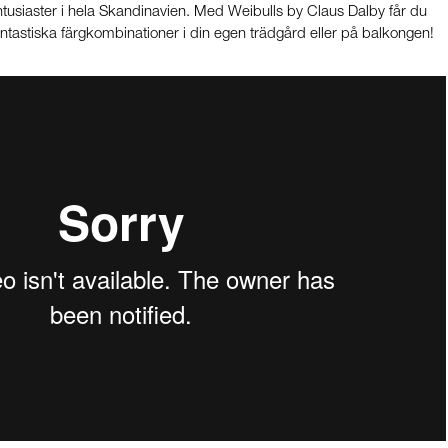
entusiaster i hela Skandinavien. Med Weibulls by Claus Dalby får du
antastiska färgkombinationer i din egen trädgård eller på balkongen!