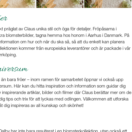
jer
t präglat av Claus unika stil och öga för detaljer. Fröpåsarna i
ckra blomsterbilder, tagna hemma hos honom i Aarhus i Danmark. På
nformation om hur och när du ska så, så att du enkelt kan planera
llektionen kommer från europeiska leverantörer och är packade i vår
orrköping.
niversum
 än bara fröer – inom ramen för samarbetet öppnar vi också upp
versum. Här kan du hitta inspiration och information som guidar dig
inspirerande artiklar, bilder och filmer där Claus berättar mer om de
dig tips och trix för att lyckas med odlingen. Välkommen att utforska
t dig inspireras av all kunskap och skönhet!
lby har inte bara resulterat i en blomsterkollektion, utan också ett