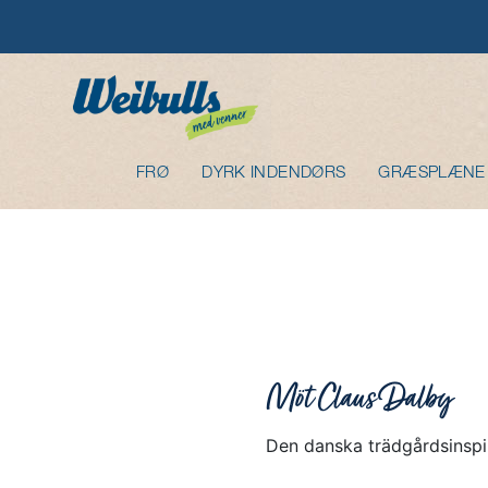
FRØ
DYRK INDENDØRS
GRÆSPLÆNE
Möt Claus Dalby
Den danska trädgårdsinspi