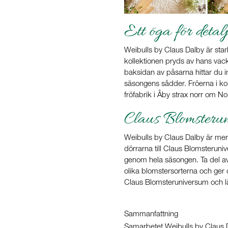
Ett öga för detal
Weibulls by Claus Dalby är stark
kollektionen pryds av hans va
baksidan av påsarna hittar du i
säsongens sådder. Fröerna i ko
fröfabrik i Åby strax norr om N
Claus Blomsteru
Weibulls by Claus Dalby är mer
dörrarna till Claus Blomsteruni
genom hela säsongen. Ta del av 
olika blomstersorterna och ger 
Claus Blomsteruniversum och lå
Sammanfattning
Samarbetet Weibulls by Claus Da