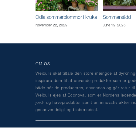
Odla sommarblommor i kruka
Sommarsådd
November 22, 2023
June 13, 2025
OM OS
Weibulls skal tiltale den store mængde af dyrknin
inspirere dem til at anvende produkter som er god
både når de produceres, anvendes og går retur til
Weibulls ejes af Econova, som er Nordens ledende
jord- og haveprodukter samt en innovativ aktør in
genanvendeligt og biobrændsel.