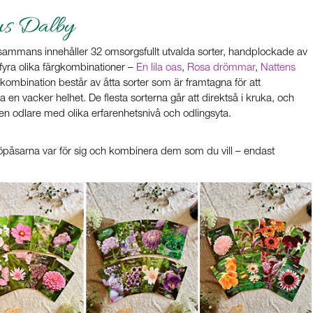
us Dalby
illsammans innehåller 32 omsorgsfullt utvalda sorter, handplockade av
fyra olika färgkombinationer –
En lila oas
,
Rosa drömmar
,
Nattens
e kombination består av åtta sorter som är framtagna för att
en vacker helhet. De flesta sorterna går att direktså i kruka, och
n odlare med olika erfarenhetsnivå och odlingsyta.
röpåsarna var för sig och kombinera dem som du vill – endast