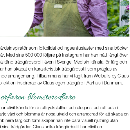
årdsinspiratör som folkbildat odlingsentusiaster med sina böcker
. Med sina 500 000 följare på Instagram har han nått långt över
lkänd trädgårdsprofil även i Sverige. Med sin känsla för färg och
 har han skapat en karakteristisk trädgårdsstil som präglas av
nde arrangemang. Tillsammans har vi tagit fram Weibulls by Claus
ollektion inspirerad av Claus egen trädgård i Aarhus i Danmark.
erfaren blomsterodlare
r blivit kända för sin uttrycksfullhet och elegans, och att odla i
Varje växt och blomma är noga utvald och arrangerad för att skapa en
inera färg och form skapar han inte bara visuell njutning utan
 sina trädgårdar. Claus unika trädgårdsstil har blivit en