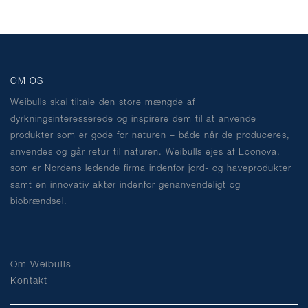
OM OS
Weibulls skal tiltale den store mængde af
dyrkningsinteresserede og inspirere dem til at anvende
produkter som er gode for naturen – både når de produceres,
anvendes og går retur til naturen. Weibulls ejes af Econova,
som er Nordens ledende firma indenfor jord- og haveprodukter
samt en innovativ aktør indenfor genanvendeligt og
biobrændsel.
Om Weibulls
Kontakt