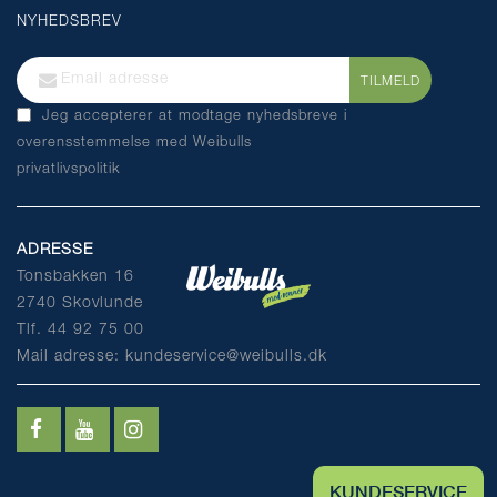
NYHEDSBREV
Tilmeld
TILMELD
dig
Jeg accepterer at modtage nyhedsbreve i
vores
overensstemmelse med
Weibulls
nyhedsbrev:
privatlivspolitik
ADRESSE
Tonsbakken 16
2740 Skovlunde
Tlf. 44 92 75 00
Mail adresse: kundeservice@weibulls.dk
KUNDESERVICE