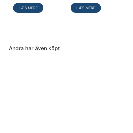
i
i
kurv
kurv
LÆS MERE
LÆS MERE
Andra har även köpt