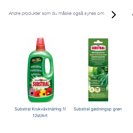
Andre produkter som du måske også synes om
Substral Krukväxtnäring 1l
Substral gødningsp grøn
S
12st/krt
Læg
Læg