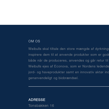
OM OS
Weibulls skal tiltale den store mængde af dyrknin
inspirere dem til at anvende produkter som er god
både når de produceres, anvendes og går retur til
Weibulls ejes af Econova, som er Nordens ledende
jord- og haveprodukter samt en innovativ aktør in
genanvendeligt og biobrændsel.
ADRESSE
Tonsbakken 16