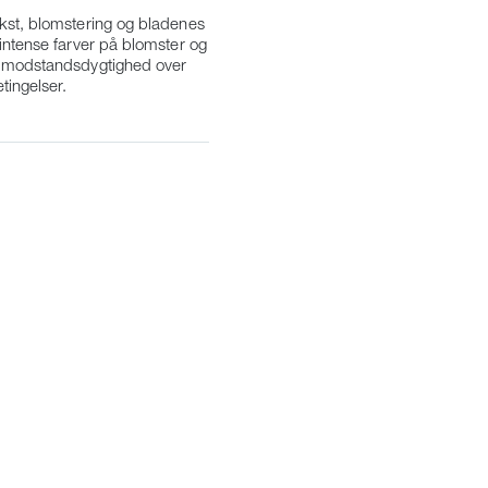
ækst, blomstering og bladenes
 intense farver på blomster og
s
modstandsdygtighed over
tingelser
.