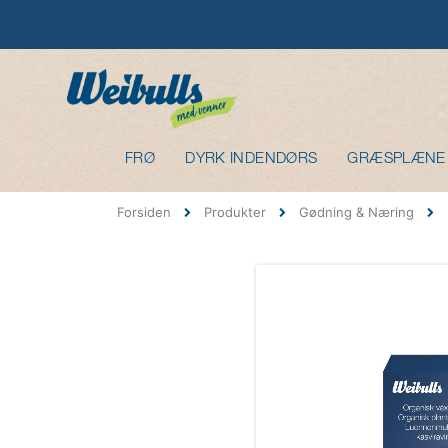
FRØ
DYRK INDENDØRS
GRÆSPLÆNE
Forsiden
Produkter
Gødning & Næring
Gå
til
slutningen
af
billedgalleriet