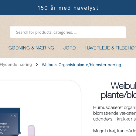
150 år med havelyst
GØDNING & NÆRING
JORD
HAVEPLEJE & TILBEHØ
Flydende næring
Weibulls Organisk plante/blomster næring
Weibul
Gå
plante/bl
til
starten
Humusbaseret organis
af
blomstrende vækster
billedgalleriet
udendørs, i krukker s
Meget drøj, kan både