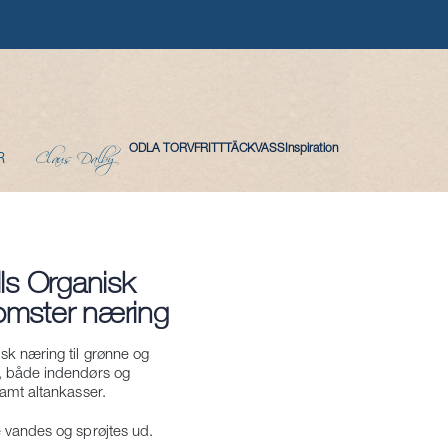
Claus Dalby
ODLA TORVFRITT
TÄCKVASS
Inspiration
R
ls Organisk
omster næring
k næring til grønne og
, både indendørs og
amt altankasser.
 vandes og sprøjtes ud.