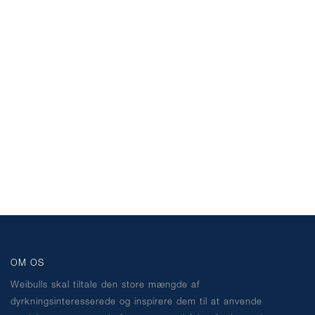
OM OS
Weibulls skal tiltale den store mængde af
dyrkningsinteresserede og inspirere dem til at anvende