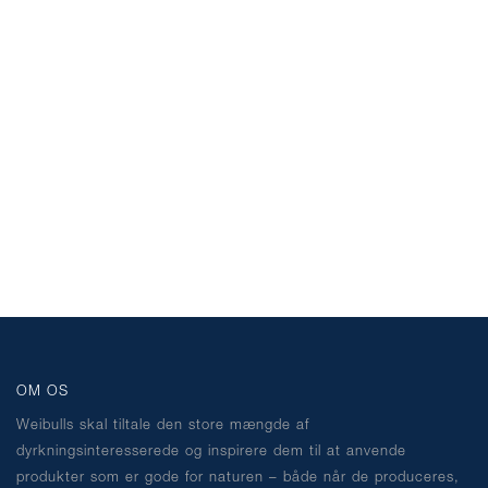
OM OS
Weibulls skal tiltale den store mængde af
dyrkningsinteresserede og inspirere dem til at anvende
produkter som er gode for naturen – både når de produceres,