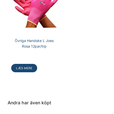
Övriga Handske L Joes
Rosa 12par/trp
Læg
i
kurv
LÆS MERE
Andra har även köpt