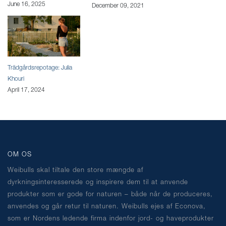
June 16, 2025
December 09, 2021
Trädgårdsrepotage: Julia
Khouri
April 17, 2024
OM OS
Weibulls skal tiltale den store mængde af
dyrkningsinteresserede og inspirere dem til at anvende
produkter som er gode for naturen – både når de produceres,
anvendes og går retur til naturen. Weibulls ejes af Econova,
som er Nordens ledende firma indenfor jord- og haveprodukter