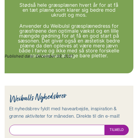
Stødså hele græsplænen hvert år for at få
en tæt plæne som klarer sig bedre mod
ukrudt og mos.
Anvender du Weibulsl græsplænedress for
græsfrøene den optimale vækst og en lille
mængde gødning for at få en god start på
sæsonen. Det giver også en æstetisk bedre
plæne da den opleves at være mere jævn
både i farve og ikke med så store forskelle
som ved kun at tage bare pletter.
Published date:
December 09, 2021
Weibulls Nyhedsbrev
Et nyhedsbrev fyldt med havearbejde, inspiration &
grønne aktiviteter for måneden. Direkte til din e-mail!
TILMELD