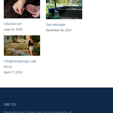
Odla året runt
Dyrk økologisk
June 16, 2025
December 09, 2021
Trädgårdsrepotage: Julia
Khouri
April 17, 2024
OM OS
Weibulls skal tiltale den store mængde af