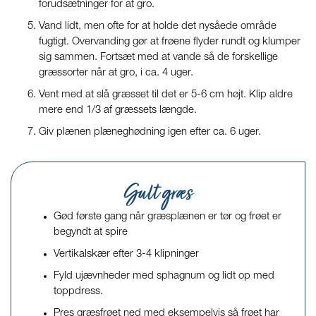
forudsætninger for at gro.
Vand lidt, men ofte for at holde det nysåede område
fugtigt. Overvanding gør at frøene flyder rundt og klumper
sig sammen. Fortsæt med at vande så de forskellige
græssorter når at gro, i ca. 4 uger.
Vent med at slå græsset til det er 5-6 cm højt. Klip aldre
mere end 1/3 af græssets længde.
Giv plænen plæneghødning igen efter ca. 6 uger.
Gult græs
Gød første gang når græsplænen er tør og frøet er
begyndt at spire
Vertikalskær efter 3-4 klipninger
Fyld ujævnheder med sphagnum og lidt op med
toppdress.
Pres græsfrøet ned med eksempelvis så frøet har