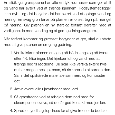
En slidt, gul græsplæne har ofte en tyk rodmasse som gør at ilt
og vand har svært ved at trænge igennem. Rodsystemet ligger
ikke dybt, og det betyder det har svært ved at optage vand og
næring. En svag grøn farve på plænen er oftest tegn på mangel
på næring. Giv plænen en ny start og fortsæt derefter med at
vedligeholde med vanding og et godt gødningsprogram.
Når foråret kommer og græsset begynder at gro, skal du starte
med at give plænen en omgang gødning.
Vertikalskær plænen en gang på både langs og på tværs
efter 4-5 klipninger. Det hjælper luft og vand med at
trænge ned til rødderne. Du skal ikke vertikalskære hvis
du har meget mos i plænen, så risikerer du at sprede den.
Saml det opskårede materiale sammen, og komposter
det.
Jævn eventuelle ujævnheder med jord.
Så græsfrøene ved at arbejde dem ned med for
eksempel en løvrive, så de får god kontakt med jorden.
Spred et tyndt lag Topdress for at give frøene de bedste