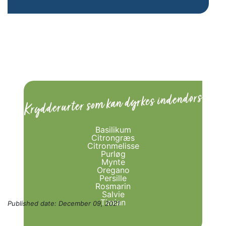
Krydderurter som kan dyrkes indendørs
Basilikum
Citrongræs
Citronmelisse
Purløg
Mynte
Oregano
Persille
Rosmarin
Salvie
Timian
Published date:
December 09, 2021