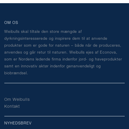
OM OS
Weibulls skal tiltale den store mængde af
dyrkningsinteresserede og inspirere dem til at anvende
produkter som er gode for naturen – både når de produceres,
anvendes og går retur til naturen. Weibulls ejes af Econova,
som er Nordens ledende firma indenfor jord- og haveprodukter
samt en innovativ aktør indenfor genanvendeligt og
biobrændsel.
Om Weibulls
Kontakt
NYHEDSBREV