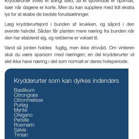
Krydderurter trives et solrigt sted, så et sydvindue er optimalt,
især når dagene er korte. Men du kan supplere med lidt ekstra
lys for at skabe de bedste forudsætninger.
Læg krydderurtejord i bunden af krukken, og såjord i den
øverste halvdel. Sådan får planten mere næring fra bunden når
den har etableret sig, og rødderne er vokset til.
Vand så jorden holdes fugtig, men ikke drivvåd. Om vinteren
skal du være sparsom med næringen; en del krydderurter vil
slet ikke have næring i det som normalt er deres hvileperiode.
Krydderurter som kan dyrkes indendørs
Basilikum
Citrongræs
Citronmelisse
Purløg
Mynte
Oregano
Persille
Rosmarin
Salvie
Timian