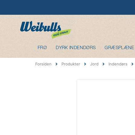
FRØ
DYRK INDENDØRS
GRÆSPLÆNE
Forsiden
Produkter
Jord
Indendørs
Gå
til
slutningen
af
billedgalleriet