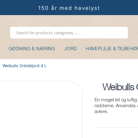
150 år med havelyst
GØDNING & NÆRING
JORD
HAVEPLEJE & TILBEHØ
Weibulls Orkidéjord 4 L
Weibulls 
Gå
til
En meget let og luftig
rødderne. Anvendes a
starten
avlere.
af
billedgalleriet