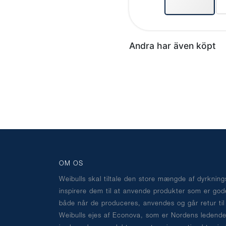
Andra har även köpt
OM OS
Weibulls skal tiltale den store mængde af dyrknin
inspirere dem til at anvende produkter som er god
både når de produceres, anvendes og går retur til
Weibulls ejes af Econova, som er Nordens ledende