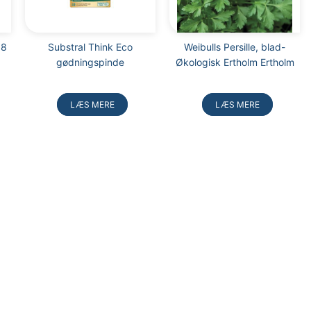
 8
Substral Think Eco
Weibulls Persille, blad-
gødningspinde
Økologisk Ertholm Ertholm
LÆS MERE
LÆS MERE