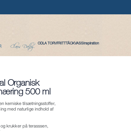
Claus Dalby
ODLA TORVFRITT
TÄCKVASS
Inspiration
R
al Organisk
 næring 500 ml
n kemiske tilsætningsstoffer,
ng med naturlige indhold af
er og krukker på terasssen,