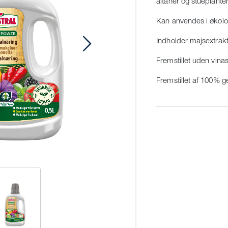
altaner og stueplanter
Kan anvendes i økolo
Indholder majsextrak
Fremstillet uden vina
Fremstillet af 100% g