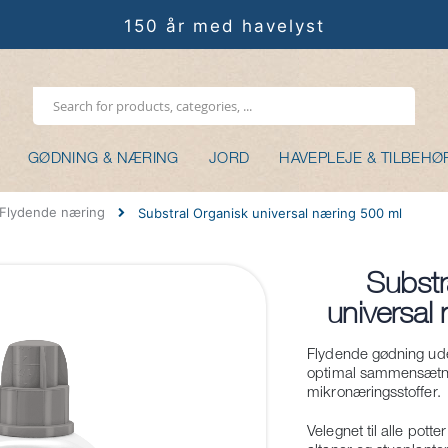
150 år med havelyst
GØDNING & NÆRING
JORD
HAVEPLEJE & TILBEHØ
Flydende næring
Substral Organisk universal næring 500 ml
Substr
Gå
universal
til
starten
Flydende gødning ude
af
optimal sammensætni
billedgalleriet
mikronæringsstoffer.
Velegnet til alle pott