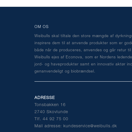
OM OS
Weibulls skal tiltale den store mængde af dyrknin
inspirere dem til at anvende produkter som er god
både når de produceres, anvendes og går retur til
Weibulls ejes af Econova, som er Nordens ledende
jord- og haveprodukter samt en innovativ aktør in
genanvendeligt og biobrændsel.
ADRESSE
Tonsbakken 16
2740 Skovlunde
Tlf. 44 92 75 00
Mail adresse: kundeservice@weibulls.dk