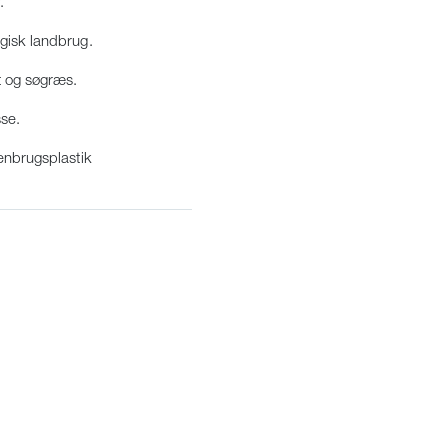
.
gisk landbrug.
t og søgræs.
sse.
enbrugsplastik