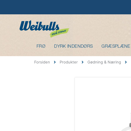
FRØ
DYRK INDENDØRS
GRÆSPLÆNE
Forsiden
Produkter
Gødning & Næring
Gå
til
slutningen
af
billedgalleriet