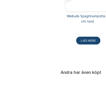
Weibulls Spaghnumpotte
cm rund
Læg
i
LÆS MERE
kurv
Andra har även köpt