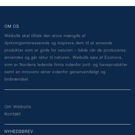
OM OS
Weibulls skal tiltale den store mængde af
dyrkningsinteresserede og inspirere dem til at anvende
produkter som er gode for naturen – både når de produceres,
anvendes og går retur til naturen. Weibulls ejes af Econova,
som er Nordens ledende firma indenfor jord- og haveprodukter
samt en innovativ aktør indenfor genanvendeligt og
biobrændsel.
Om Weibulls
Kontakt
NYHEDSBREV