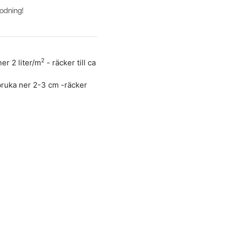
godning!
2
er 2 liter/m
- räcker till ca
 bruka ner 2-3 cm -räcker