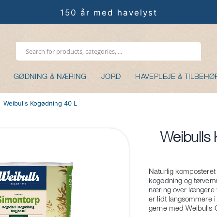
150 år med havelyst
GØDNING & NÆRING
JORD
HAVEPLEJE & TILBEHØ
Weibulls Kogødning 40 L
Weibulls
Gå
til
starten
Naturlig komposteret
af
kogødning og tørvemu
billedgalleriet
næring over længere 
er lidt langsommere 
gerne med Weibulls 