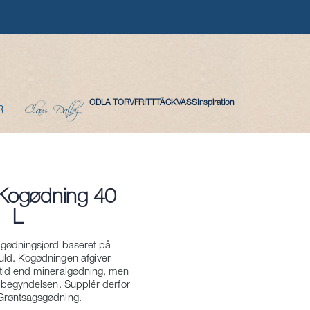
Claus Dalby
ODLA TORVFRITT
TÄCKVASS
Inspiration
R
 Kogødning 40
L
 gødningsjord baseret på
ld. Kogødningen afgiver
tid end mineralgødning, men
i begyndelsen. Supplér derfor
Grøntsagsgødning.