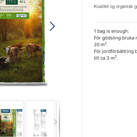
Kvalitet og organisk 
1 bag is enough:
För gödsling bruka n
2
20 m
.
För jordförbättring
2
till ca 3 m
.