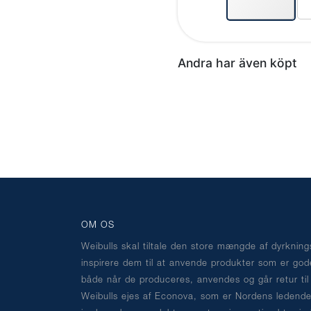
Andra har även köpt
OM OS
Weibulls skal tiltale den store mængde af dyrknin
inspirere dem til at anvende produkter som er god
både når de produceres, anvendes og går retur til
Weibulls ejes af Econova, som er Nordens ledende