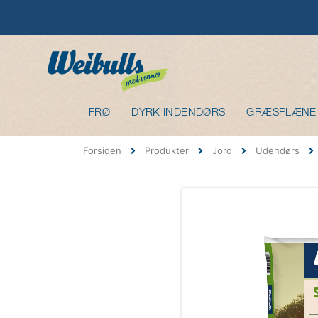
FRØ
DYRK INDENDØRS
GRÆSPLÆNE
Forsiden
Produkter
Jord
Udendørs
Gå
til
slutningen
af
billedgalleriet